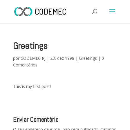
Greetings
por
CODEMEC RJ
|
23, dez 1998
|
Greetings
|
0
Comentários
This is my first post!
Enviar Comentário
O seu endereço de e-mail não será publicado.
Campos