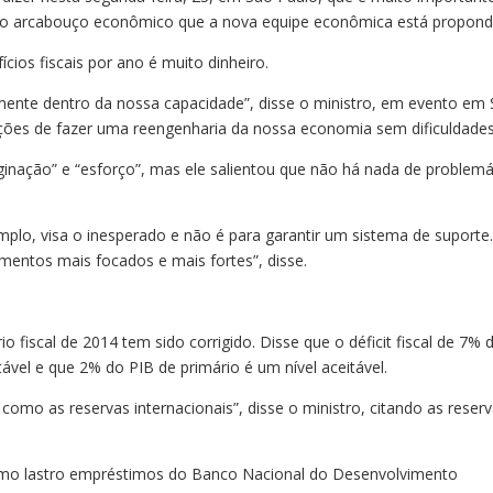
is no arcabouço econômico que a nova equipe econômica está propond
cios fiscais por ano é muito dinheiro.
mente dentro da nossa capacidade”, disse o ministro, em evento em
ções de fazer uma reengenharia da nossa economia sem dificuldade
maginação” e “esforço”, mas ele salientou que não há nada de problemá
plo, visa o inesperado e não é para garantir um sistema de suporte
mentos mais focados e mais fortes”, disse.
o fiscal de 2014 tem sido corrigido. Disse que o déficit fiscal de 7% 
ável e que 2% do PIB de primário é um nível aceitável.
s como as reservas internacionais”, disse o ministro, citando as reser
 como lastro empréstimos do Banco Nacional do Desenvolvimento