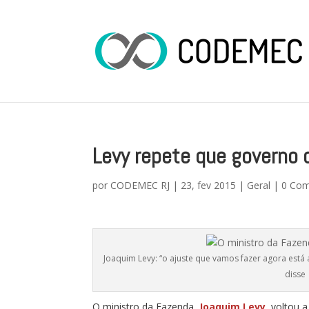
Levy repete que governo d
por
CODEMEC RJ
|
23, fev 2015
|
Geral
|
0 Com
Joaquim Levy: “o ajuste que vamos fazer agora est
disse
O ministro da Fazenda,
Joaquim Levy
, voltou 