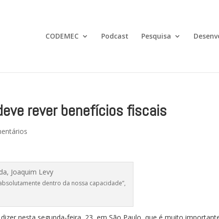
CODEMEC
Podcast
Pesquisa
Desenv
eve rever benefícios fiscais
entários
á absolutamente dentro da nossa capacidade”,
a dizer nesta segunda-feira, 23, em São Paulo, que é muito important