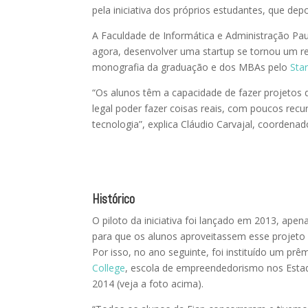
pela iniciativa dos próprios estudantes, que dep
A Faculdade de Informática e Administração Paul
agora, desenvolver uma startup se tornou um req
monografia da graduação e dos MBAs pelo
Sta
“Os alunos têm a capacidade de fazer projetos
legal poder fazer coisas reais, com poucos rec
tecnologia”, explica Cláudio Carvajal, coordena
Histórico
O piloto da iniciativa foi lançado em 2013, ape
para que os alunos aproveitassem esse projeto u
Por isso, no ano seguinte, foi instituído um p
College
, escola de empreendedorismo nos Esta
2014 (veja a foto acima).