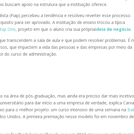
ois buscam apoio na estrutura que a instituição oferece.
ista (Fiap) percebeu a tendência e resolveu reverter esse processo:
uisito para ser aprovado. A instituição de ensino trocou a típica
rtup One
, projeto em que o aluno cria sua própria
ideia de negócio
.
 que transcendem a sala de aula e que podem resolver problemas. É 
ursos, que impactem a vida das pessoas e das empresas por meio da
dor do curso de administração.
nas na área de pós-graduação, mas ainda era preciso dar mais incetiv
niversitário para dar início a uma empresa de verdade, explica Carvaj
rêmio para o melhor projeto: um curso intensivo de uma semana na
Ba
dos Unidos. A primeira premiação nesse modelo foi em novembro d