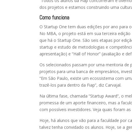
“Todos os alunos da Fiap concorreram e tive
dos projetos e estamos construindo uma cultur
Como funciona
O Startup One tem duas edições por ano para 
No MBA, o projeto está em sua terceira edição
que há o Startup One. São seis etapas por ediçã
startup e estudo de metodologias e competência
apresentação) e “Hall of Honor” (avaliação e de
Os selecionados passam por uma mentoria de pi
projetos para uma banca de empresários, investi
“Em São Paulo, existe um ecossistema com um
trazê-los para dentro da Fiap”, diz Carvajal.
Na última fase, chamada “Startup Award”, o mel
promessa de um aporte financeiro, mas a facul
com possíveis investidores. Veja quais foram a
Hoje, há alunos que vão para a faculdade por cau
talvez tenha convidado os alunos. Hoje, se a ge