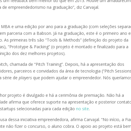
mos um feedback bem melhor do que em 2013. Houve um amadureci
a de empreendedorismo na graduação”, diz Carvajal.
o MBA e uma edição por ano para a graduação (com seleções separa
 em parceria com a Babson. Já na graduação, este é o primeiro ano 
o. As primeiras três são “Tools & Methods” (definição do projeto da
s), “Prototype & Packing” (o projeto é montado e finalizado para a
finição dos dez melhores projetos).
tch, chamada de “Pitch Training”. Depois, há a apresentação dos
dores, parceiros e convidados da área de tecnologia (“Pitch Sessions
a série de
players
que podem ajudar o empreendedor. Nós queríamo
hor projeto é divulgado e há a cerimônia de premiação. Não há a
dade afirma que oferece suporte na apresentação e posterior contat
s startups selecionadas para cada edição
no site
.
sa dessa iniciativa empreendedora, afirma Carvajal. “No início, a Fi
nte não fizer o concurso, o aluno cobra. O apoio ao projeto está be