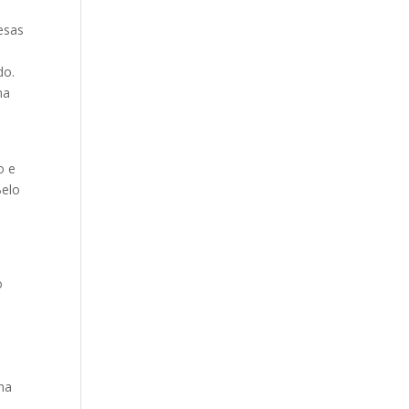
esas
do.
na
o e
Belo
o
nha