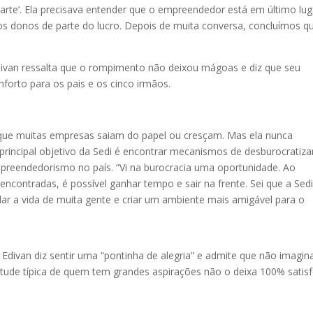
arte’. Ela precisava entender que o empreendedor está em último lug
 donos de parte do lucro. Depois de muita conversa, concluímos q
Edivan ressalta que o rompimento não deixou mágoas e diz que seu
forto para os pais e os cinco irmãos.
a que muitas empresas saiam do papel ou cresçam. Mas ela nunca
o principal objetivo da Sedi é encontrar mecanismos de desburocratiza
empreendedorismo no país. “Vi na burocracia uma oportunidade. Ao
ncontradas, é possível ganhar tempo e sair na frente. Sei que a Sed
r a vida de muita gente e criar um ambiente mais amigável para o
 Edivan diz sentir uma “pontinha de alegria” e admite que não imagin
etude típica de quem tem grandes aspirações não o deixa 100% satisf