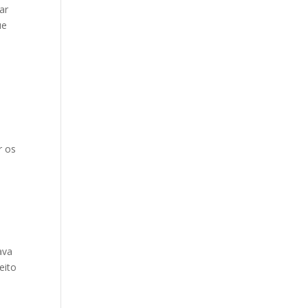
ar
ue
r os
i
ava
eito