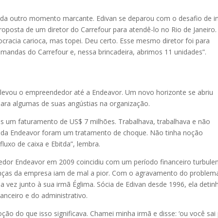
nda outro momento marcante. Edivan se deparou com o desafio de in
posta de um diretor do Carrefour para atendê-lo no Rio de Janeiro
racia carioca, mas topei. Deu certo. Esse mesmo diretor foi para
mandas do Carrefour e, nessa brincadeira, abrimos 11 unidades”.
levou o empreendedor até a Endeavor. Um novo horizonte se abriu
ara algumas de suas angústias na organização.
os um faturamento de US$ 7 milhões. Trabalhava, trabalhava e não
s da Endeavor foram um tratamento de choque. Não tinha noção
uxo de caixa e Ebitda”, lembra.
edor Endeavor em 2009 coincidiu com um período financeiro turbulen
anças da empresa iam de mal a pior. Com o agravamento do problem
sa vez junto à sua irmã Églima. Sócia de Edivan desde 1996, ela detin
anceiro e do administrativo.
ão do que isso significava. Chamei minha irmã e disse: ‘ou você sai