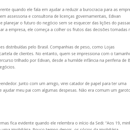
rente quando ele fala em ajudar a reduzir a burocracia para as empr
r em assessoria e consultoria de licenças governamentais, Edivan
de planejar o futuro do negócio sem se esquecer das lições do passa
dar a empresa, ele começa a colher os frutos das decisões tomadas 
es distribuídas pelo Brasil. Companhias de peso, como Lojas
artela de clientes. No entanto, quem se impressiona com o tamanh
urso trilhado por Edivan, desde a humilde infância na periferia de 
egócios.
reendedor. Junto com um amigo, virei catador de papel para ter uma
r e ajudar meu pai com algumas despesas. Não era comum um garot
mas fica evidente quando ele relembra o início da Sedi: “Aos 19, mi
ma imobiliária. Pouco tempo depois, os sócios da imobiliária