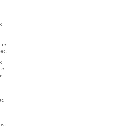
ve
a
nome
edi.
de
a o
me
te
os e