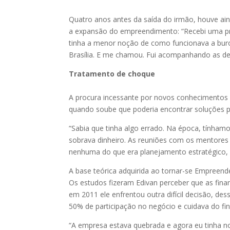
Quatro anos antes da saída do irmão, houve ai
a expansão do empreendimento: “Recebi uma pro
tinha a menor noção de como funcionava a buroc
Brasília. E me chamou. Fui acompanhando as de
Tratamento de choque
A procura incessante por novos conhecimentos 
quando soube que poderia encontrar soluções p
“Sabia que tinha algo errado. Na época, tínham
sobrava dinheiro. As reuniões com os mentore
nenhuma do que era planejamento estratégico, fl
A base teórica adquirida ao tornar-se Empreend
Os estudos fizeram Edivan perceber que as fin
em 2011 ele enfrentou outra difícil decisão, des
50% de participação no negócio e cuidava do fin
“A empresa estava quebrada e agora eu tinha noç