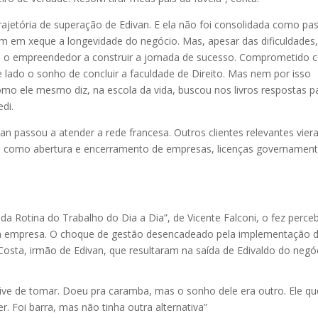
rajetória de superação de Edivan. E ela não foi consolidada como pa
m em xeque a longevidade do negócio. Mas, apesar das dificuldades,
dou o empreendedor a construir a jornada de sucesso. Comprometido
 lado o sonho de concluir a faculdade de Direito. Mas nem por isso
o ele mesmo diz, na escola da vida, buscou nos livros respostas p
edi.
an passou a atender a rede francesa. Outros clientes relevantes vie
os como abertura e encerramento de empresas, licenças governament
a Rotina do Trabalho do Dia a Dia”, de Vicente Falconi, o fez perce
 da empresa. O choque de gestão desencadeado pela implementação 
 Costa, irmão de Edivan, que resultaram na saída de Edivaldo do negó
tive de tomar. Doeu pra caramba, mas o sonho dele era outro. Ele qu
r. Foi barra, mas não tinha outra alternativa”