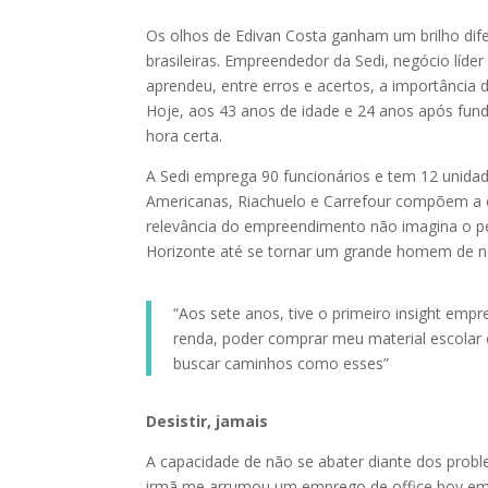
Os olhos de Edivan Costa ganham um brilho dife
brasileiras. Empreendedor da Sedi, negócio líde
aprendeu, entre erros e acertos, a importância 
Hoje, aos 43 anos de idade e 24 anos após fun
hora certa.
A Sedi emprega 90 funcionários e tem 12 unidad
Americanas, Riachuelo e Carrefour compõem a c
relevância do empreendimento não imagina o perc
Horizonte até se tornar um grande homem de n
“Aos sete anos, tive o primeiro insight emp
renda, poder comprar meu material escola
buscar caminhos como esses”
Desistir, jamais
A capacidade de não se abater diante dos proble
irmã me arrumou um emprego de office boy em u