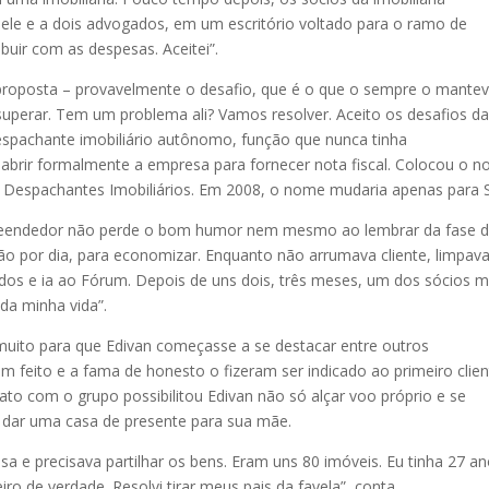
le e a dois advogados, em um escritório voltado para o ramo de
ibuir com as despesas. Aceitei”.
a proposta – provavelmente o desafio, que é o que o sempre o mante
perar. Tem um problema ali? Vamos resolver. Aceito os desafios d
espachante imobiliário autônomo, função que nunca tinha
brir formalmente a empresa para fornecer nota fiscal. Colocou o 
e Despachantes Imobiliários. Em 2008, o nome mudaria apenas para S
reendedor não perde o bom humor nem mesmo ao lembrar da fase 
o por dia, para economizar. Enquanto não arrumava cliente, limpav
gados e ia ao Fórum. Depois de uns dois, três meses, um dos sócios 
 da minha vida”.
muito para que Edivan começasse a se destacar entre outros
 feito e a fama de honesto o fizeram ser indicado ao primeiro clien
to com o grupo possibilitou Edivan não só alçar voo próprio e se
a dar uma casa de presente para sua mãe.
 e precisava partilhar os bens. Eram uns 80 imóveis. Eu tinha 27 an
iro de verdade. Resolvi tirar meus pais da favela”, conta.