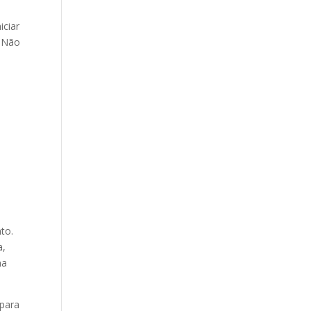
iciar
. Não
to.
a,
ha
 para