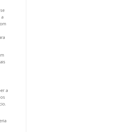
sse
 a
 com
ara
ram
ais
ber a
dos
cio.
eria