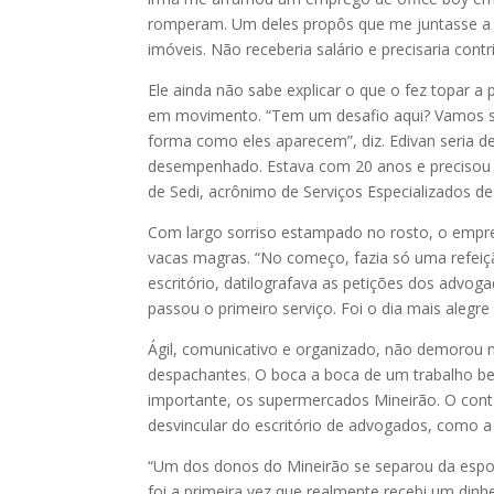
romperam. Um deles propôs que me juntasse a e
imóveis. Não receberia salário e precisaria contr
Ele ainda não sabe explicar o que o fez topar 
em movimento. “Tem um desafio aqui? Vamos su
forma como eles aparecem”, diz. Edivan seria d
desempenhado. Estava com 20 anos e precisou a
de Sedi, acrônimo de Serviços Especializados d
Com largo sorriso estampado no rosto, o emp
vacas magras. “No começo, fazia só uma refeiçã
escritório, datilografava as petições dos advo
passou o primeiro serviço. Foi o dia mais alegre
Ágil, comunicativo e organizado, não demorou 
despachantes. O boca a boca de um trabalho bem
importante, os supermercados Mineirão. O conta
desvincular do escritório de advogados, como 
“Um dos donos do Mineirão se separou da esposa
foi a primeira vez que realmente recebi um dinhe