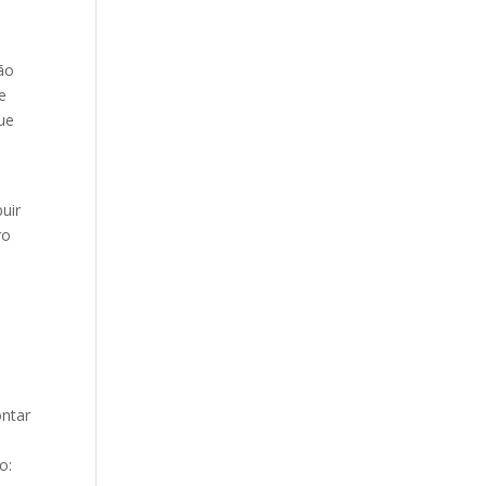
ão
e
ue
buir
ro
ontar
o: