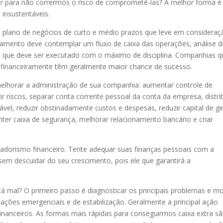
r para não corrermos o risco de comprometê-las? A melhor forma é
 insustentáveis.
plano de negócios de curto e médio prazos que leve em consideraç
amento deve contemplar um fluxo de caixa das operações, análise d
ão que deve ser executado com o máximo de disciplina. Companhias q
 financeiramente têm geralmente maior chance de sucesso.
elhorar a administração de sua companhia: aumentar controle de
ir riscos, separar conta corrente pessoal da conta da empresa, distri
el, reduzir obstinadamente custos e despesas, reduzir capital de gi
er caixa de segurança, melhorar relacionamento bancário e criar
dorismo financeiro. Tente adequar suas finanças pessoais com a
em descuidar do seu crescimento, pois ele que garantirá a
á mal? O primeiro passo é diagnosticar os principais problemas e m
ações emergenciais e de estabilização. Geralmente a principal ação
inanceiros. As formas mais rápidas para conseguirmos caixa extra sã