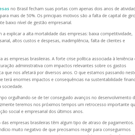
esas
no Brasil fecham suas portas com apenas dois anos de ativida
ra mais de 50%. Os principais motivos são a falta de capital de giro
te baixo nível de gestão empresarial.
 explicar a alta mortalidade das empresas: baixa competitividade,
sarial, altos custos e despesas, inadimplência, falta de clientes e
s empresas brasileiras. A forte crise política associada à leniência
turação administrativa com impactos relevantes sobre os gastos
a que nos afetará por diversos anos. O que estamos passando nest
e terá enormes impactos e consequências na sustentabilidade financ
 sociedade.
mpo orgulhando-se de ter conseguido avanços no desenvolvimento 
lizmente teremos nos próximos tempos um retrocesso importante q
ão social e empresarial dos últimos anos.
das empresas brasileiras têm algum tipo de atraso de pagamentos.
indício muito negativo de que precisamos reagir para conseguirmos