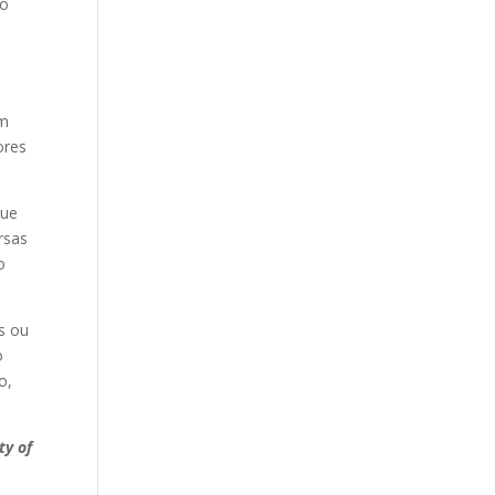
ão
ém
ores
que
rsas
o
s ou
o
o,
ty of