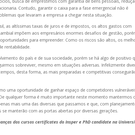
cios, busca de empréstimos com garantia de bens pessoais, reduç
cionaria. Contudo, garantir o caixa para a fase emergencial não é
problemas que levaram a empresa a chegar nesta situação.
asil, as altíssimas taxas de juros e de impostos, os altos gastos com
ade cambial impõem aos empresários enormes desafios de gestão, por
oportunidades para empreender. Como os riscos são altos, os melh
e rentabilidade.
olvimento do país e de sua sociedade, porém se há algo de positivo 
irmos sobreviver, mesmo em situações adversas. Infelizmente dive
empos, desta forma, as mais preparadas e competitivas conseguirã
mo uma oportunidade de ganhar espaço de competidores vulnerávei
 De qualquer forma é muito importante neste momento mantermos 
 apenas mais uma das diversas que passamos e que, com planejament
 se manterão com as portas abertas por diversas gerações.
anças dos cursos certificates do Insper e PhD candidate na Universi