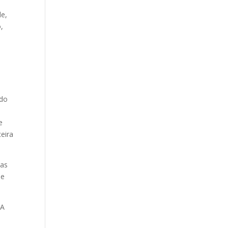
de,
,
 do
e
eira
das
ue
 A