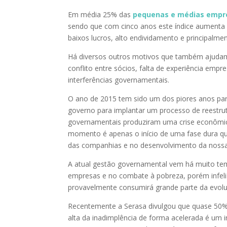
Em média 25% das
pequenas e médias empr
sendo que com cinco anos este índice aumenta pa
baixos lucros, alto endividamento e principalmen
Há diversos outros motivos que também ajudam a
conflito entre sócios, falta de experiência empre
interferências governamentais.
O ano de 2015 tem sido um dos piores anos para a
governo para implantar um processo de reestru
governamentais produziram uma crise econômic
momento é apenas o início de uma fase dura qu
das companhias e no desenvolvimento da nossa
A atual gestão governamental vem há muito te
empresas e no combate à pobreza, porém infe
provavelmente consumirá grande parte da evoluç
Recentemente a Serasa divulgou que quase 50% 
alta da inadimplência de forma acelerada é um 