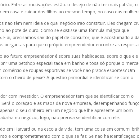
ócio. Entre as motivações estão: o desejo de não ter mais patrão, o
o em casa e cuidar dos filhos ao mesmo tempo, no caso das mulhere
 não têm nem ideia de qual negócio irão constituir. Eles chegam cr
ho ao pote de ouro. Como se existisse uma fórmula mágica que
E aí, precisamos sair do papel de consultor, que é acostumado a d
 as perguntas para que o próprio empreendedor encontre as resposta
ao futuro empreendedor é sobre suas habilidades, sobre o que ele
 abrir uma petshop especializada em banho e tosa só porque o merca
m comércio de roupas esportivas se você não pratica esportes? Um
om o cheiro de peixe? A questão primordial é identificar-se com o
r com investidor. O empreendedor tem que se identificar com o
a. Será o coração e as mãos da nova empresa, desempenhando funç
ca apenas o seu dinheiro em um negócio que lhe apresente um bom
balha no negócio, logo, não precisa se identificar com ele.
do em Harvard ou na escola da vida, tem uma coisa em comum: bril
mento e comprometimento com o que se faz. Se não há identificação