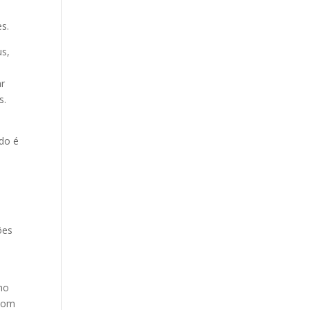
s.
us,
ar
s.
do é
ões
ho
 com