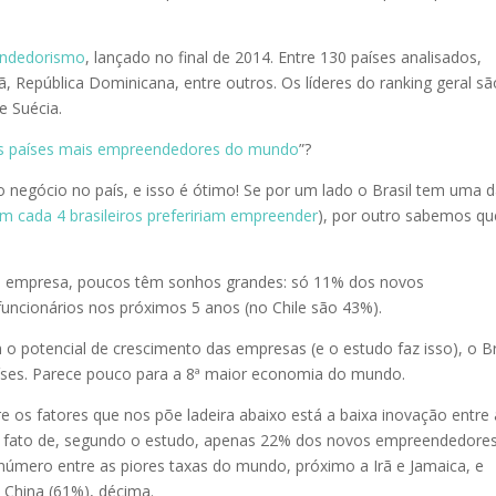
endedorismo
, lançado no final de 2014. Entre 130 países analisados,
, República Dominicana, entre outros. Os líderes do ranking geral sã
e Suécia.
s países mais empreendedores do mundo
”?
o negócio no país, e isso é ótimo! Se por um lado o Brasil tem uma 
m cada 4 brasileiros prefeririam empreender
), por outro sabemos qu
a empresa, poucos têm sonhos grandes: só 11% dos novos
uncionários nos próximos 5 anos (no Chile são 43%).
o potencial de crescimento das empresas (e o estudo faz isso), o Br
aíses. Parece pouco para a 8ª maior economia do mundo.
re os fatores que nos põe ladeira abaixo está a baixa inovação entre
 o fato de, segundo o estudo, apenas 22% dos novos empreendedore
 número entre as piores taxas do mundo, próximo a Irã e Jamaica, e
e China (61%), décima.