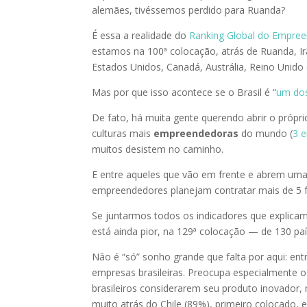
alemães, tivéssemos perdido para Ruanda?
É essa a realidade do
Ranking Global do Empre
estamos na 100ª colocação, atrás de Ruanda, Irã
Estados Unidos, Canadá, Austrália, Reino Unido 
Mas por que isso acontece se o Brasil é “
um do
De fato, há muita gente querendo abrir o própri
culturas mais
empreendedoras
do mundo (
3 e
muitos desistem no caminho.
E entre aqueles que vão em frente e abrem um
empreendedores planejam contratar mais de 5 f
Se juntarmos todos os indicadores que explicam 
está ainda pior, na 129ª colocação — de 130 p
Não é “só” sonho grande que falta por aqui: ent
empresas brasileiras. Preocupa especialmente
brasileiros considerarem seu produto inovador,
muito atrás do Chile (89%), primeiro colocado, 