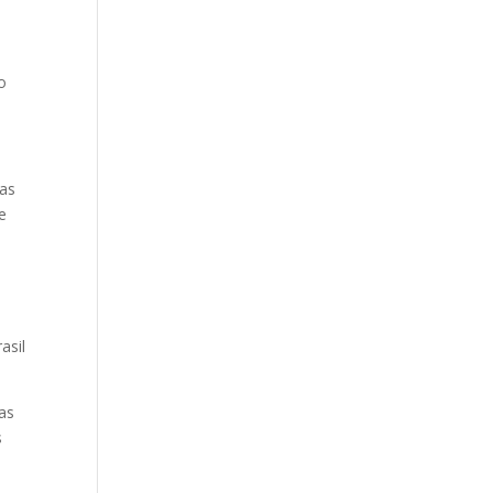
o
das
e
asil
 as
s