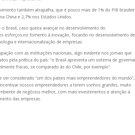
lvimento também atrapalha, que é pouco mais de 1% do PIB brasileir
 na China e 2,7% nos Estados Unidos.
 o Brasil, caso queira avançar no desenvolvimento do
dos esforços no fomento à inovação, focando no desenvolvimento d
nologia e internacionalização de empresas.
pação com as instituições nacionais, algo evidente nos jornais que
dos pela política do país: “o Brasil apresenta um sistema de govern
velmente fracas, se comparado às do Chile, por exemplo”.
e ser considerado “um dos países mais empreendedores do mundo”,
incentivar nossos empreendedores a terem sonhos grandes, muito
biente de negócios melhor, com mais investimentos e atenção à
cimento das empresas.