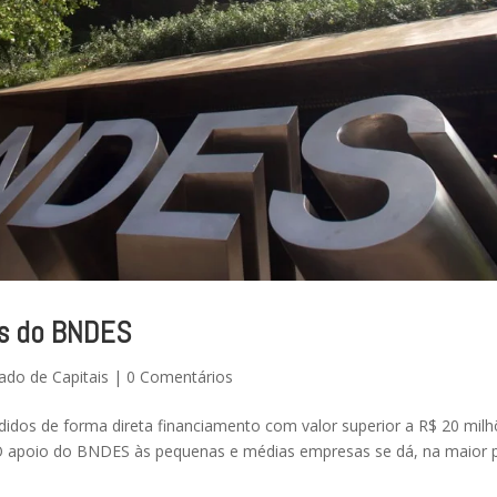
os do BNDES
ado de Capitais
|
0 Comentários
dos de forma direta financiamento com valor superior a R$ 20 milh
 O apoio do BNDES às pequenas e médias empresas se dá, na maior 