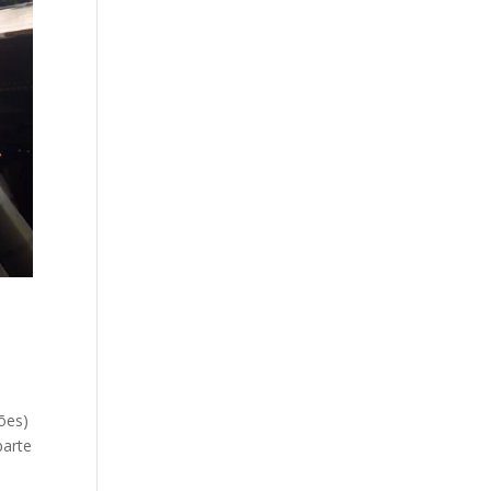
ões)
parte