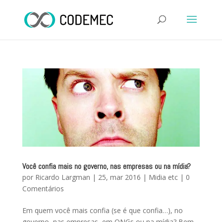
Você confia mais no governo, nas empresas ou na mídia?
por
Ricardo Largman
|
25, mar 2016
|
Midia etc
|
0
Comentários
Em quem você mais confia (se é que confia…), no
governo, nas empresas, em ONGs ou na mídia? Bem,