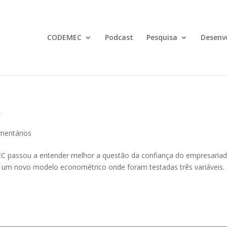
CODEMEC
Podcast
Pesquisa
Desenv
o
mentários
EC passou a entender melhor a questão da confiança do empresaria
 um novo modelo econométrico onde foram testadas três variáveis.