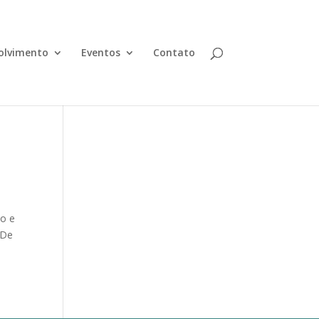
olvimento
Eventos
Contato
do e
 De