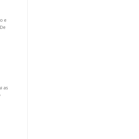
do e
 De
i as
o