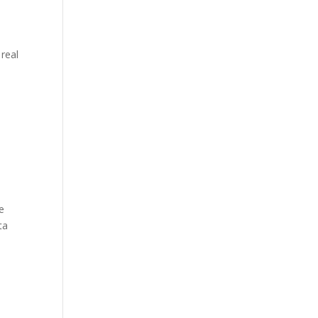
real
e
ta