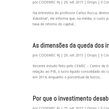
por
CODEMEC RJ
|
29, set 2015
|
Drops
|
0 Co
Na entrevista do professor Carlos Rocca, direto
Industrial”, ele informa que, na média, o custo p
taxa de retorno do capital...
As dimensões da queda dos i
por
CODEMEC RJ
|
29, set 2015
|
Drops
|
0 Co
Recente estudo feito pelo CEMEC – Centro de E
relação ao PIB, o lucro líquido consolidado do
em 2014, enquanto o porcentual de lucros...
Por que o investimento desa
por
CODEMEC RJ
|
25, set 2015
|
Drops
|
0 Co