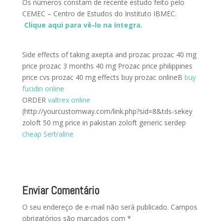
Os números constam de recente estudo feito pelo
CEMEC – Centro de Estudos do Instituto IBMEC.
Clique aqui para vê-lo na íntegra.
Side effects of taking axepta and prozac prozac 40 mg
price prozac 3 months 40 mg Prozac price philippines
price cvs prozac 40 mg effects buy prozac onlineВ
buy
fucidin online
ORDER
valtrex online
(http://yourcustomway.com/link.php?sid=8&tds-sekey
zoloft 50 mg price in pakistan zoloft generic serdep
cheap Sertraline
Enviar Comentário
O seu endereço de e-mail não será publicado.
Campos
obrigatórios são marcados com
*