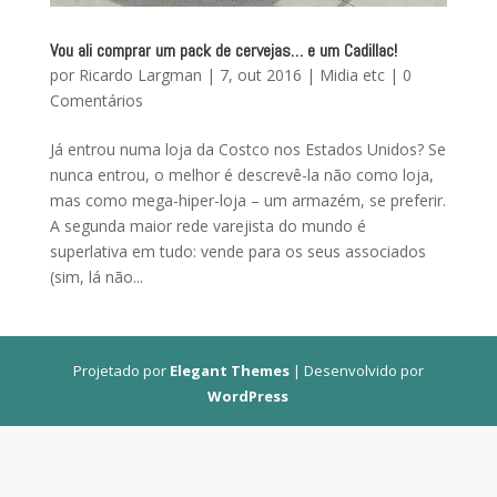
Vou ali comprar um pack de cervejas… e um Cadillac!
por
Ricardo Largman
|
7, out 2016
|
Midia etc
|
0
Comentários
Já entrou numa loja da Costco nos Estados Unidos? Se
nunca entrou, o melhor é descrevê-la não como loja,
mas como mega-hiper-loja – um armazém, se preferir.
A segunda maior rede varejista do mundo é
superlativa em tudo: vende para os seus associados
(sim, lá não...
Projetado por
Elegant Themes
| Desenvolvido por
WordPress