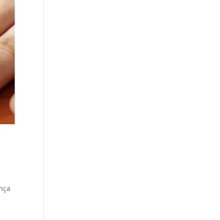
ança
a