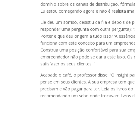
domínio sobre os canais de distribuição, fórmu
Eu estou começando agora e não é realista imag
Ele deu um sorriso, desistiu da fila e depois de
responder uma pergunta com outra pergunta): “S
Porter e que deu origem a tudo isso? ‘A essênci
funciona com este conceito para um empreende
Construa uma posição confortável para sua empr
empreendedor não pode se dar a este luxo. O
satisfazer os seus clientes. ”
Acabado o café, o professor disse: “O insight p
pense em seus clientes. A sua empresa tem que
precisam e vão pagar para ter. Leia os livros d
recomendando um sebo onde trocavam livros do 