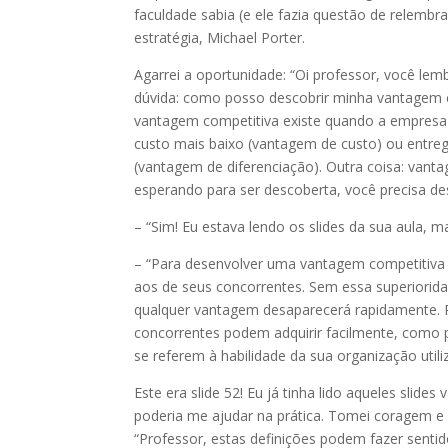
faculdade sabia (e ele fazia questão de relemb
estratégia, Michael Porter.
Agarrei a oportunidade: “Oi professor, você l
dúvida: como posso descobrir minha vantagem co
vantagem competitiva existe quando a empresa
custo mais baixo (vantagem de custo) ou entre
(vantagem de diferenciação). Outra coisa: vanta
esperando para ser descoberta, você precisa de
– “Sim! Eu estava lendo os slides da sua aula, 
– “Para desenvolver uma vantagem competitiva 
aos de seus concorrentes. Sem essa superiorid
qualquer vantagem desaparecerá rapidamente. R
concorrentes podem adquirir facilmente, como p
se referem à habilidade da sua organização utili
Este era slide 52! Eu já tinha lido aqueles slid
poderia me ajudar na prática. Tomei coragem e f
“Professor, estas definições podem fazer sentid