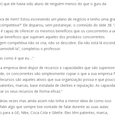
rar) que ele havia sido aluno de ninguém menos do que o guru da
embra de mim? Estou escrevendo um plano de negócio e tenho uma gr
mpetitiva?” Ele disparou, sem pestanejar, o conteúdo do slide 38: 
 é capaz de oferecer os mesmos benefícios que os concorrentes a 
gar benefícios que superam aqueles dos produtos concorrentes
gem competitiva não se cria, não se descobre. Ela não está lá escond
senvolvê-la”, completou o professor.
mas como é que eu….”
a empresa deve dispor de recursos e capacidades que são superiore
ade, os concorrentes vão simplesmente copiar o que a sua empresa f
ecursos são aqueles ativos que sua organização possui e que pouc
atentes, marcas, base instalada de clientes e reputação. As capacid
zar os seus recursos de forma eficaz.”
es várias vezes mas ainda assim não tinha a menor ideia de como isso
alei algo que sempre tive vontade de falar durente as suas aulas:
o para a GE, Nike, Coca-Cola e Gilette. Eles têm patentes, marca,