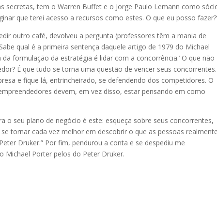
las secretas, tem o Warren Buffet e o Jorge Paulo Lemann como sóc
inar que terei acesso a recursos como estes. O que eu posso fazer?
 pedir outro café, devolveu a pergunta (professores têm a mania de
abe qual é a primeira sentença daquele artigo de 1979 do Michael
a da formulação da estratégia é lidar com a concorrência.’ O que não
dor? É que tudo se torna uma questão de vencer seus concorrentes.
esa e fique lá, entrincheirado, se defendendo dos competidores. O
s empreendedores devem, em vez disso, estar pensando em como
ara o seu plano de negócio é este: esqueça sobre seus concorrentes,
 se tornar cada vez melhor em descobrir o que as pessoas realment
o Peter Druker.” Por fim, pendurou a conta e se despediu me
Michael Porter pelos do Peter Druker.