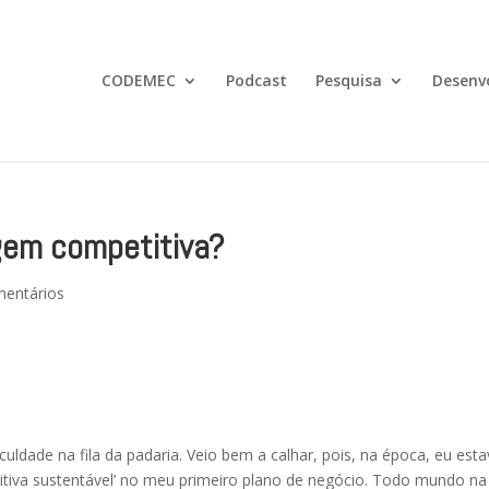
CODEMEC
Podcast
Pesquisa
Desenv
gem competitiva?
mentários
ldade na fila da padaria. Veio bem a calhar, pois, na época, eu est
iva sustentável’ no meu primeiro plano de negócio. Todo mundo na