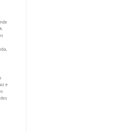
ande
“A
um
ida,
s
az e
os
ades