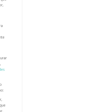
or,
i
ra
nte
turar
a
,
des
ho
mo:
r,
 que
r,