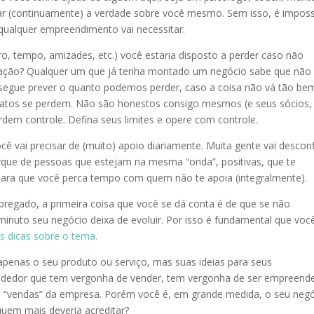
car (continuamente) a verdade sobre você mesmo. Sem isso, é imposs
 qualquer empreendimento vai necessitar.
ro, tempo, amizades, etc.) você estaria disposto a perder caso não
ração? Qualquer um que já tenha montado um negócio sabe que não
nsegue prever o quanto podemos perder, caso a coisa não vá tão be
atos se perdem. Não são honestos consigo mesmos (e seus sócios,
rdem controle. Defina seus limites e opere com controle.
cê vai precisar de (muito) apoio diariamente. Muita gente vai desconf
rque de pessoas que estejam na mesma “onda”, positivas, que te
para que você perca tempo com quem não te apoia (integralmente).
regado, a primeira coisa que você se dá conta é de que se não
minuto seu negócio deixa de evoluir. Por isso é fundamental que voc
s dicas sobre o tema.
apenas o seu produto ou serviço, mas suas ideias para seus
ndedor que tem vergonha de vender, tem vergonha de ser empreend
 de “vendas” da empresa. Porém você é, em grande medida, o seu neg
 quem mais deveria acreditar?