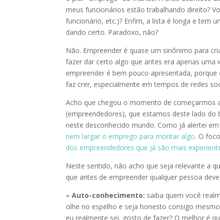
meus funcionários estão trabalhando direito? V
funcionário, etc.)? Enfim, a lista é longa e tem 
dando certo. Paradoxo, não?
Não. Empreender é quase um sinônimo para cria
fazer dar certo algo que antes era apenas uma i
empreender é bem pouco apresentada, porque e
faz crer, especialmente em tempos de redes soci
Acho que chegou o momento de começarmos a f
(empreendedores), que estamos deste lado do ba
neste desconhecido mundo. Como já alertei em 
nem largar o emprego para montar algo
. O foc
dos empreendedores que já são mais experient
Neste sentido, não acho que seja relevante a
que antes de empreender qualquer pessoa deve b
– Auto-conhecimento:
saiba quem você realmen
olhe no espelho e seja honesto consigo mesmo. 
eu realmente sei, gosto de fazer? O melhor é q