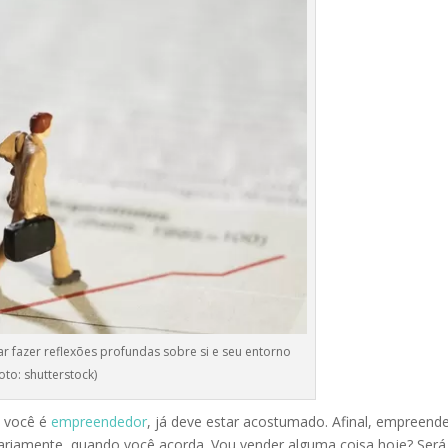
 fazer reflexões profundas sobre si e seu entorno
to: shutterstock)
e você é
empreendedor
, já deve estar acostumado. Afinal, empreende
iariamente, quando você acorda. Vou vender alguma coisa hoje? Será