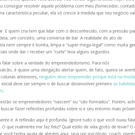
ou conseguir resolver aquele problema com meu (fornecedor, contad
uma característica peculiar, ela só cresce à medida que seu negócio va
r. E quem cria tem que lidar com o desconhecido, com a pressão pa
deia, um conceito, uma conversa de bar. A realidade do ato de
la nem sempre é bonita, limpa e “super-mega-legal” como muita ge
ais onde dar / receber um “curtir” leva alguns segundos.
alar sobre a verdade do empreendedorismo. Para nós
lcão, é quase uma obrigação alertar quem, de fato, queira se aven
colunas anteriores,
ninguém deve empreender porque está na mod
o inicial deve ser sempre o de buscar desenvolver primeiro
as habilida
es
.
 questão se empreendedores “nascem” ou “são formados”. Porém, ac
uscar fazer reflexões profundas sobre si e seu entorno mais próxi
te é. A reflexão aqui é profunda. Ignore tudo o que você ouviu fala
O que realmente me faz feliz? Qual estilo de vida gosto de levar? O
ue você tenha ajuda de alguém aqui, seja um psicólogo, coach, mento