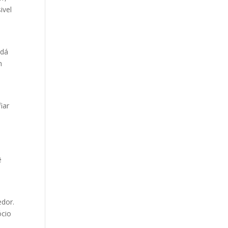
ivel
 dá
m
iar
ê
edor.
ócio