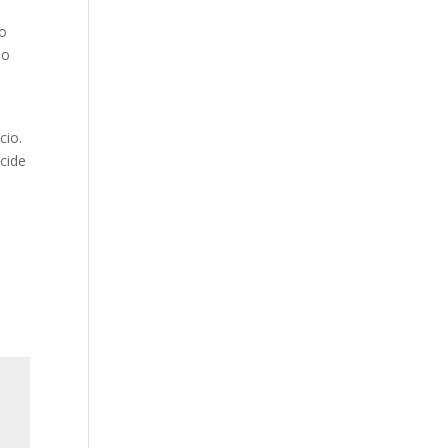
no
do
cio.
cide