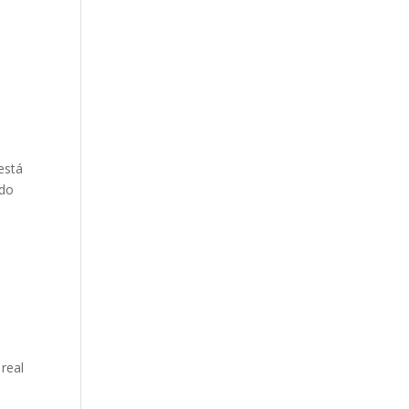
está
 do
real