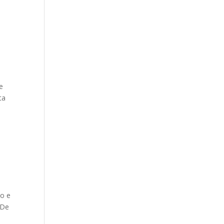
e
ta
do e
 De