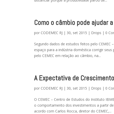
distanciar porque a produtividade parou de...
Como o câmbio pode ajudar a 
por
CODEMEC RJ
|
30, set 2015
|
Drops
|
0 Co
Segundo dados de estudos feitos pelo CEMEC – 
espaço para a indústria doméstica corrigir seu
pelo CEMEC em relação ao câmbio, na...
A Expectativa de Cresciment
por
CODEMEC RJ
|
30, set 2015
|
Drops
|
0 Co
O CEMEC – Centro de Estudos do Instituto IBM
o comportamento dos investimentos a partir de
acordo com Carlos Rocca, diretor do CEMEC,...