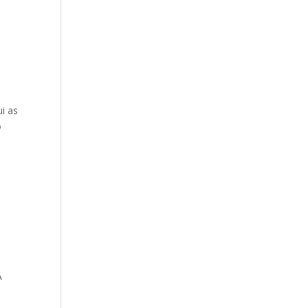
i as
o
A