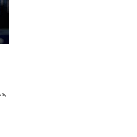
,5%,
e